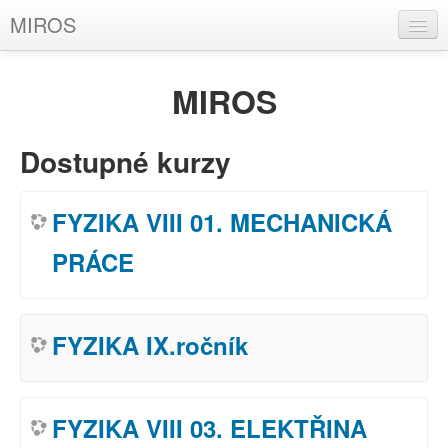
MIROS
Čeština (cs)
MIROS
Nejste přihlášeni (
Přihlásit se
)
Dostupné kurzy
FYZIKA VIII 01. MECHANICKÁ
PRÁCE
FYZIKA IX.ročník
FYZIKA VIII 03. ELEKTŘINA