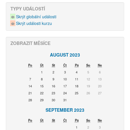
TYPY UDÁLOSTÍ
Skrýt globální události
Skrýt události kurzu
ZOBRAZIT MĚSÍCE
AUGUST 2023
Po
Út
St
Čt
Pá
So
Ne
1
2
3
4
5
6
7
8
9
10
11
12
13
14
15
16
17
18
19
20
21
22
23
24
25
26
27
28
29
30
31
SEPTEMBER 2023
Po
Út
St
Čt
Pá
So
Ne
1
2
3