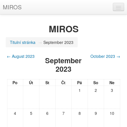
MIROS
Čeština (cs)
MIROS
Nejste přihlášeni (
Přihlásit se
)
Titulní stránka
→
September 2023
←
August 2023
October 2023
→
September
2023
Po
Út
St
Čt
Pá
So
Ne
1
2
3
4
5
6
7
8
9
10