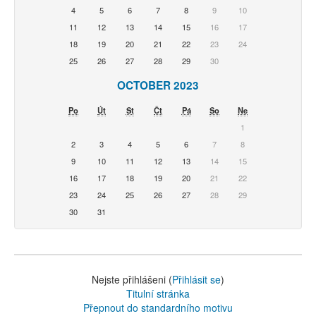
4
5
6
7
8
9
10
11
12
13
14
15
16
17
18
19
20
21
22
23
24
25
26
27
28
29
30
OCTOBER 2023
Po
Út
St
Čt
Pá
So
Ne
1
2
3
4
5
6
7
8
9
10
11
12
13
14
15
16
17
18
19
20
21
22
23
24
25
26
27
28
29
30
31
Nejste přihlášeni (
Přihlásit se
)
Titulní stránka
Přepnout do standardního motivu