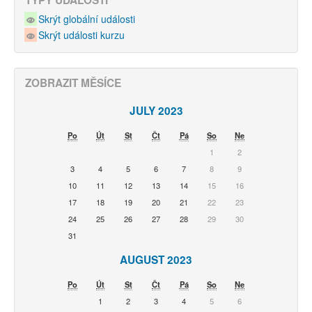
TYPY UDÁLOSTÍ
Skrýt globální události
Skrýt události kurzu
ZOBRAZIT MĚSÍCE
JULY 2023
Po
Út
St
Čt
Pá
So
Ne
1
2
3
4
5
6
7
8
9
10
11
12
13
14
15
16
17
18
19
20
21
22
23
24
25
26
27
28
29
30
31
AUGUST 2023
Po
Út
St
Čt
Pá
So
Ne
1
2
3
4
5
6