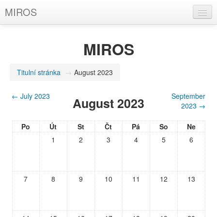
MIROS
Čeština (cs)
MIROS
Nejste přihlášeni (
Přihlásit se
)
Titulní stránka
→
August 2023
←
July 2023
September
August 2023
2023
→
Po
Út
St
Čt
Pá
So
Ne
1
2
3
4
5
6
7
8
9
10
11
12
13